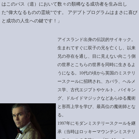
はこのパス（道）において数々の類稀なる成功者を生み出し
た”偉大なるものの霊統”です。 アデプトプログラムはまさに喜び
と成功の人生への鍵です！」
アイスランド出身の伝説的サイキック。
生まれてすぐに双子の兄を亡くし、以来
兄の存在を通し、目に見えない向こう側
の世界とこちらの世界を同時に生きるよ
うになる。10代の頃から英国のミステリ
ースクールに招聘され、カバラ、ヘルメ
ス学、古代エジプトやケルト、バイキン
グ、ドルイドマジックなどあらゆる魔術
と形而上学を学び、最高位の魔術師とな
る。
1997年にモダンミステリースクールを継
承（当時はロッキーマウンテンミステリ