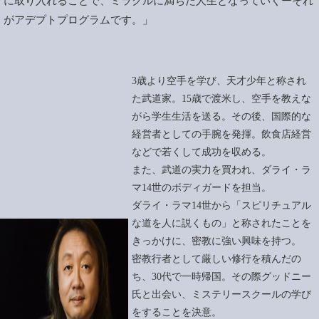
に取り入れることで、ミラクルに満ちた人生となっていくーそれ
がアデプトプログラムです。」
3歳より空手を学び、天才少年と称され
た武道家。
15歳で渡米し、空手を教えな
がら学生生活を送る。
その後、国際的な
経営者としての手腕を発揮。
飲食店経営
などで若くして成功を収める。
また、武道の実力を買われ、ダライ・ラ
マ14世のボディガードを担当。
ダライ・ラマ14世から「スピリチュアル
な道を人に説くもの」と称されたことを
きっかけに、密教に強い興味を持つ。
密教行者として厳しい修行を積んだの
ち、30代で一時帰国。その際グッドニー
氏と出会い、ミステリースクールの学び
をすることを決意。