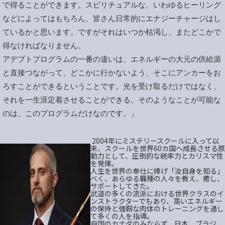
で得ることができます。スピリチュアルな、いわゆるヒーリング
などによってはもちろん、皆さん日常的にエナジーチャージはし
ているかと思います。ですがそれはいつか枯渇し、またどこかで
得なければなりません。
アデプトプログラムの一番の違いは、エネルギーの大元の供給源
と直接つながって、どこかに行かないよう、そこにアンカーをお
ろすことができるということです。光を受け取るだけではなく、
それを一生涯定着させることができる。そのようなことが可能な
のは、このプログラムだけなのです。」
2004年にミステリースクールに入って以
来、スクールを世界60カ国へ成長させる原
動力として、圧倒的な統率力とカリスマ性
を発揮。
人生を世界の奉仕に捧げ「汝自身を知る」
べく、あらゆる職種の人々を教え、癒し、
サポートしてきた。
武道の多くの流派における世界クラスのイ
ンストラクターでもあり、高いエネルギー
の保持と強靭な肉体のトレーニングを通し
て多くの人を指導。
自国のカナダのみならず、日本、ブラジ