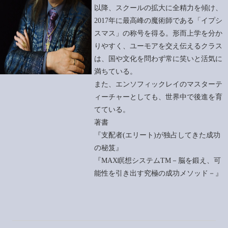
以降、スクールの拡大に全精力を傾け、
2017年に最高峰の魔術師である「イプシ
スマス」の称号を得る。形而上学を分か
りやすく、ユーモアを交え伝えるクラス
は、国や文化を問わず常に笑いと活気に
満ちている。
また、エンソフィックレイのマスターテ
ィーチャーとしても、世界中で後進を育
てている。
著書
『支配者(エリート)が独占してきた成功
の秘笈』
『MAX瞑想システムTM－脳を鍛え、可
能性を引き出す究極の成功メソッド－』