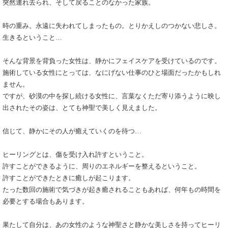
突然連れ去られ、そして戻ることのなかった家族。
時の重み。永遠に失われてしまったもの。とりかえしのつかない悲しさ。
生きるということ…
そんな背景を背負った女性は、静かにフェイスケアを受けているのです。
施術している女性にとっては、なにげない仕事のひと場面だったかもしれ
ません。
ですが、砂漠の中を探し続ける女性に、言葉なくただ寄り添うように映し
出されたその姿は、とても神聖で美しく見えました。
信じて、静かにその人が癒えていくのを待つ…
ヒーリングとは、傷を受け入れ許すということ。
許すことができるように、周りのエネルギーを整えるということ。
許すことができたときに癒しが起こります。
たった数回の施術で気づきが起き癒されることもあれば、何年もの時間を
必要とする場合もあります。
果たして自分は、あの女性のような神聖さと静かな美しさを持ってヒーリ